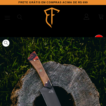
FRETE GRÁTIS EM COMPRAS ACIMA DE R$ 699
8%
Início
/
Facas
/
Facas para Churrasco
/ Faca Churrasco
“MAGNUS” – RedWood