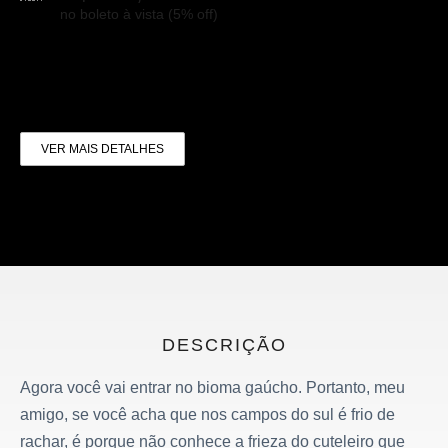
no boleto à vista (5% off)
VER MAIS DETALHES
DESCRIÇÃO
Agora você vai entrar no bioma gaúcho. Portanto, meu
amigo, se você acha que nos campos do sul é frio de
rachar, é porque não conhece a frieza do cuteleiro que