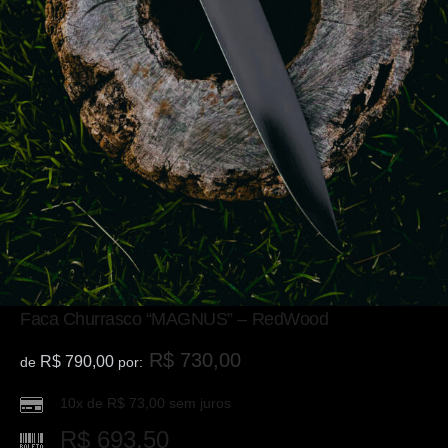
Faca Churrasco “MAGNUS” – RedWood
R$
730,00
R$
790,00
de
por:
10x de
R$
73,00
sem juros
R$
693,50