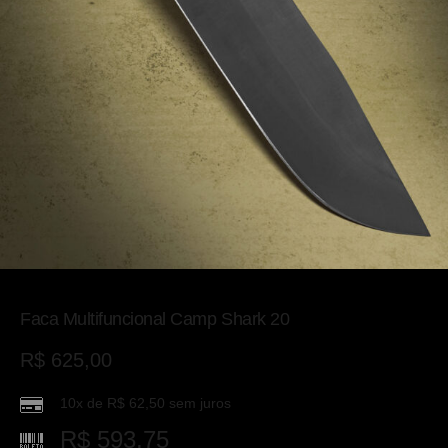
Faca Multifuncional Camp Shark 20
R$
625,00
10x de
R$
62,50
sem juros
R$
593,75