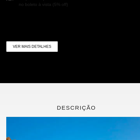
no boleto à vista (5% off)
VER MAIS DETALHES
DESCRIÇÃO
Tocador
de
vídeo