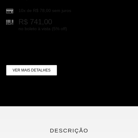
10x de
R$
78,00
sem juros
R$
741,00
no boleto à vista (5% off)
VER MAIS DETALHES
DESCRIÇÃO