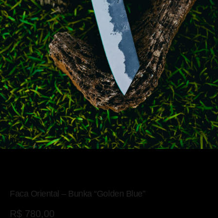
Faca Oriental – Bunka “Golden Blue”
R$
780,00