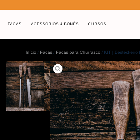
FACAS
ACESSÓRIOS & BONÉS
CURSOS
Início
/
Facas
/
Facas para Churrasco
/ KIT | Besteckeiro