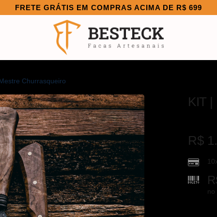
FRETE GRÁTIS EM COMPRAS ACIMA DE R$ 699
 Mestre Churrasqueiro
KIT |
R$
1.
10
R
no 