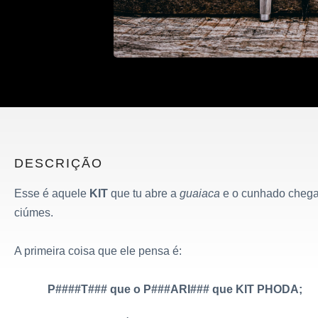
DESCRIÇÃO
Esse é aquele
KIT
que tu abre a
guaiaca
e o cunhado cheg
ciúmes.
A primeira coisa que ele pensa é:
P####T### que o P###ARI### que KIT PHODA;