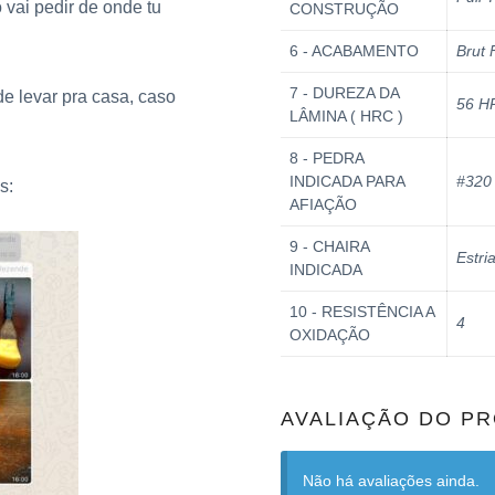
 vai pedir de onde tu
CONSTRUÇÃO
6 - ACABAMENTO
Brut 
7 - DUREZA DA
de levar pra casa, caso
56 H
LÂMINA ( HRC )
8 - PEDRA
INDICADA PARA
#320
s:
AFIAÇÃO
9 - CHAIRA
Estri
INDICADA
10 - RESISTÊNCIA A
4
OXIDAÇÃO
AVALIAÇÃO DO P
Não há avaliações ainda.