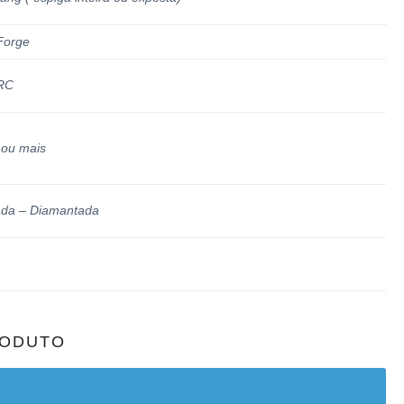
Forge
RC
 ou mais
ada – Diamantada
RODUTO