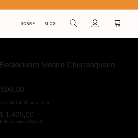
SOBRE
BLOG
 Besteckeiro Mestre Churrasqueiro
500,00
x de
R$
150,00
sem juros
$
1.425,00
boleto à vista (5% off)