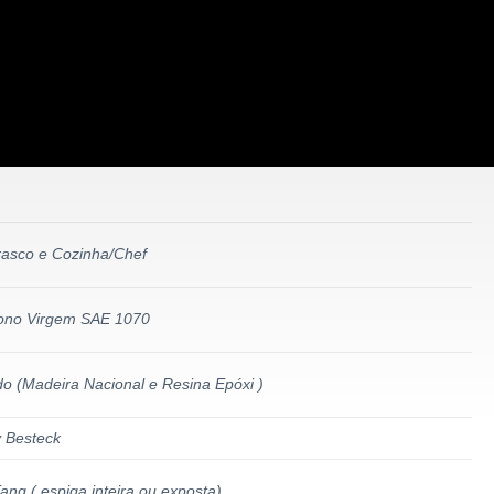
asco e Cozinha/Chef
ono Virgem SAE 1070
do (Madeira Nacional e Resina Epóxi )
 Besteck
Tang ( espiga inteira ou exposta)