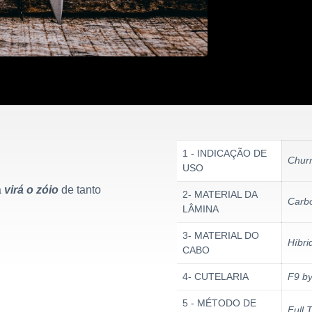
1 - INDICAÇÃO DE
Churr
USO
a
virá o zóio
de tanto
2- MATERIAL DA
Carb
LÂMINA
3- MATERIAL DO
Híbri
CABO
4- CUTELARIA
F9 by
5 - MÉTODO DE
Full 